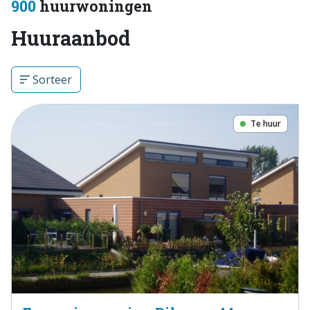
900
huurwoningen
Huuraanbod
Sorteer
Te huur