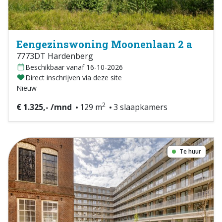
Eengezinswoning Moonenlaan 2 a
7773DT Hardenberg
Beschikbaar vanaf 16-10-2026
Direct inschrijven via deze site
Nieuw
2
€ 1.325,- /mnd
129 m
3 slaapkamers
Te huur