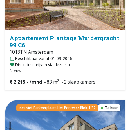
Appartement Plantage Muidergracht
99 C6
1018TN Amsterdam
Beschikbaar vanaf 01-09-2026
Direct inschrijven via deze site
Nieuw
2
€ 2.215,- /mnd
83 m
2 slaapkamers
inclusief Parkeerplaats Het Pontveer Blok T 32
Te huur