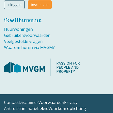
Inloggen
Inschrijven
ikwilhuren.nu
Huurwoningen
Gebruikersvoorwaarden
Veelgestelde vragen
Waarom huren via MVGM?
Contact
Disclaimer
Voorwaarden
Privacy
Anti-discriminatiebeleid
Voorkom oplichting