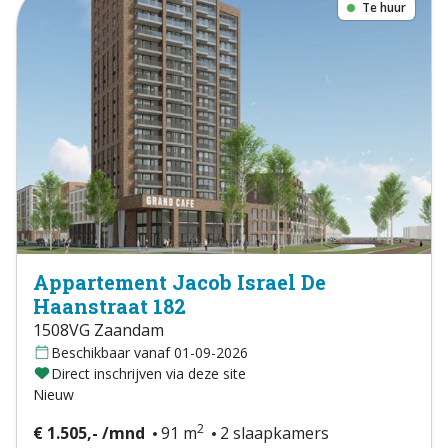
Te huur
Appartement Jacob Israel De
Haanstraat 182
1508VG Zaandam
Beschikbaar vanaf 01-09-2026
Direct inschrijven via deze site
Nieuw
2
€ 1.505,- /mnd
91 m
2 slaapkamers