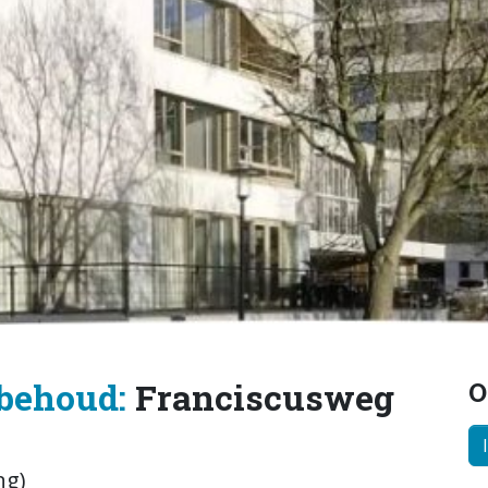
behoud:
Franciscusweg
O
ng)