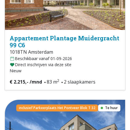
Appartement Plantage Muidergracht
99 C6
1018TN Amsterdam
Beschikbaar vanaf 01-09-2026
Direct inschrijven via deze site
Nieuw
2
€ 2.215,- /mnd
83 m
2 slaapkamers
inclusief Parkeerplaats Het Pontveer Blok T 32
Te huur