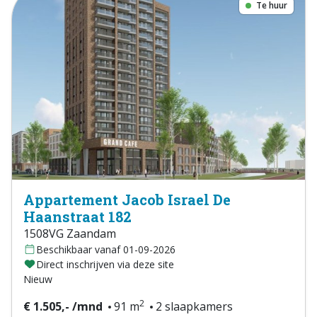
Te huur
Appartement Jacob Israel De
Haanstraat 182
1508VG Zaandam
Beschikbaar vanaf 01-09-2026
Direct inschrijven via deze site
Nieuw
2
€ 1.505,- /mnd
91 m
2 slaapkamers