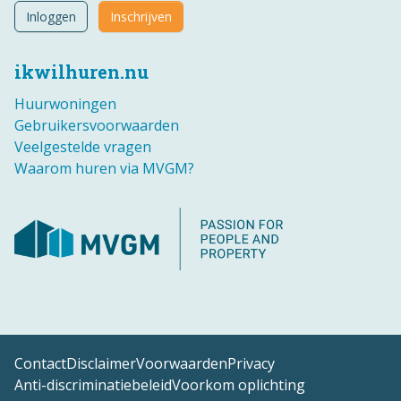
Inloggen
Inschrijven
ikwilhuren.nu
Huurwoningen
Gebruikersvoorwaarden
Veelgestelde vragen
Waarom huren via MVGM?
Contact
Disclaimer
Voorwaarden
Privacy
Anti-discriminatiebeleid
Voorkom oplichting