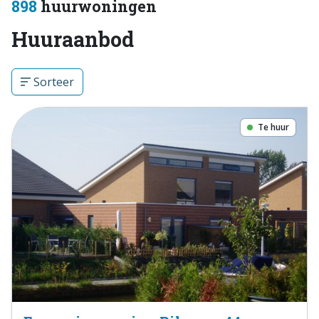
898
huurwoningen
Huuraanbod
Sorteer
Te huur