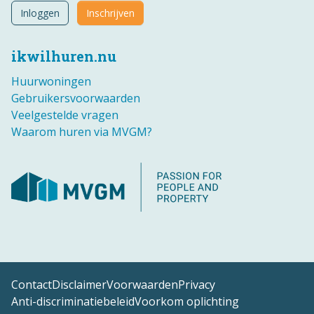
Inloggen
Inschrijven
ikwilhuren.nu
Huurwoningen
Gebruikersvoorwaarden
Veelgestelde vragen
Waarom huren via MVGM?
Contact
Disclaimer
Voorwaarden
Privacy
Anti-discriminatiebeleid
Voorkom oplichting