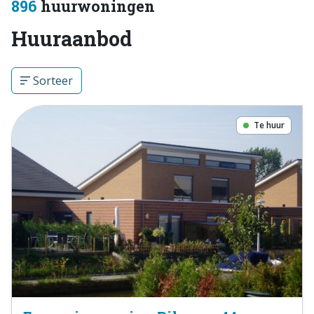
896
huurwoningen
Huuraanbod
Sorteer
Te huur