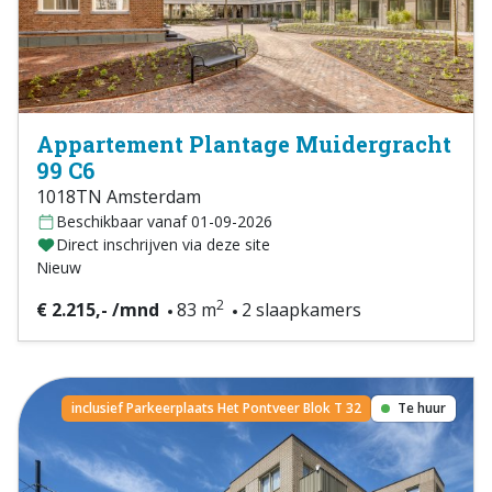
Appartement Plantage Muidergracht
99 C6
1018TN Amsterdam
Beschikbaar vanaf 01-09-2026
Direct inschrijven via deze site
Nieuw
2
€ 2.215,- /mnd
83 m
2 slaapkamers
inclusief Parkeerplaats Het Pontveer Blok T 32
Te huur