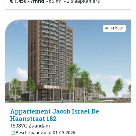
€ 1.450,- /mnd
65 m
2 slaapkamers
Te huur
Appartement Jacob Israel De
Haanstraat 182
1508VG Zaandam
Beschikbaar vanaf 01-09-2026