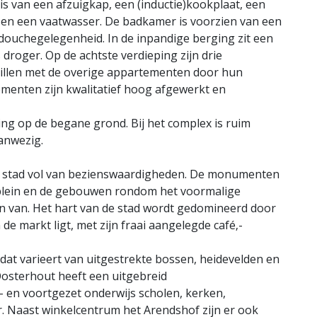
 van een afzuigkap, een (inductie)kookplaat, een
en een vaatwasser. De badkamer is voorzien van een
 douchegelegenheid. In de inpandige berging zit een
roger. Op de achtste verdieping zijn drie
illen met de overige appartementen door hun
ementen zijn kwalitatief hoog afgewerkt en
ing op de begane grond. Bij het complex is ruim
anwezig.
ige stad vol van bezienswaardigheden. De monumenten
elplein en de gebouwen rondom het voormalige
en van. Het hart van de stad wordt gedomineerd door
e markt ligt, met zijn fraai aangelegde café‚-
 dat varieert van uitgestrekte bossen, heidevelden en
Oosterhout heeft een uitgebreid
 en voortgezet onderwijs scholen, kerken,
ur. Naast winkelcentrum het Arendshof zijn er ook