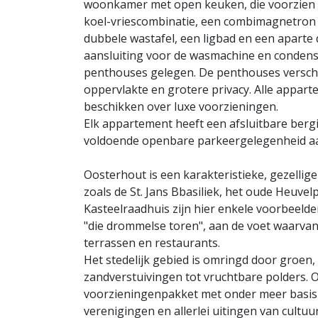
woonkamer met open keuken, die voorzien is
koel-vriescombinatie, een combimagnetron 
dubbele wastafel, een ligbad en een aparte
aansluiting voor de wasmachine en condens d
penthouses gelegen. De penthouses versch
oppervlakte en grotere privacy. Alle appart
beschikken over luxe voorzieningen.
Elk appartement heeft een afsluitbare berg
voldoende openbare parkeergelegenheid a
Oosterhout is een karakteristieke, gezell
zoals de St. Jans Bbasiliek, het oude Heuv
Kasteelraadhuis zijn hier enkele voorbeeld
"die drommelse toren", aan de voet waarvan d
terrassen en restaurants.
Het stedelijk gebied is omringd door groen,
zandverstuivingen tot vruchtbare polders. 
voorzieningenpakket met onder meer basis-
verenigingen en allerlei uitingen van cultu