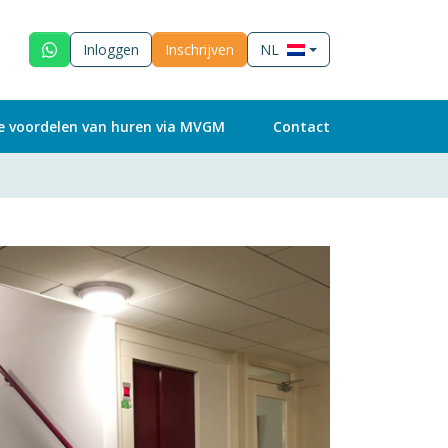
Inloggen
Inschrijven
NL
e voordelen van huren via MVGM
Contact