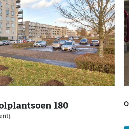
lplantsoen 180
O
ent)