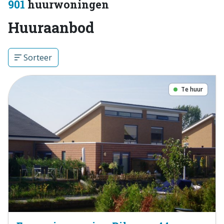
901
huurwoningen
Huuraanbod
Sorteer
Te huur