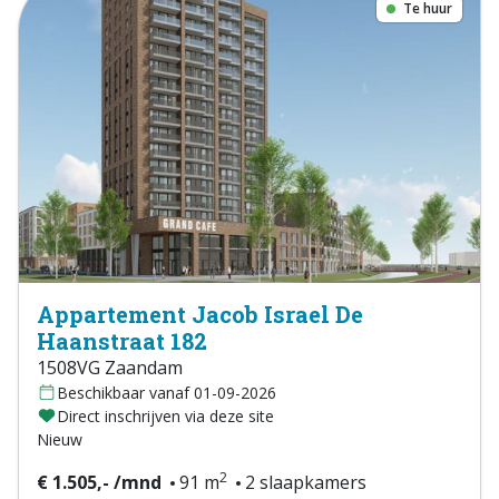
Te huur
Appartement Jacob Israel De
Haanstraat 182
1508VG Zaandam
Beschikbaar vanaf 01-09-2026
Direct inschrijven via deze site
Nieuw
2
€ 1.505,- /mnd
91 m
2 slaapkamers