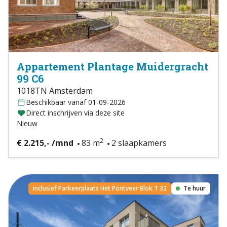
Appartement Plantage Muidergracht
99 C6
1018TN Amsterdam
Beschikbaar vanaf 01-09-2026
Direct inschrijven via deze site
Nieuw
2
€ 2.215,- /mnd
83 m
2 slaapkamers
inclusief Parkeerplaats Het Pontveer Blok T 32
Te huur