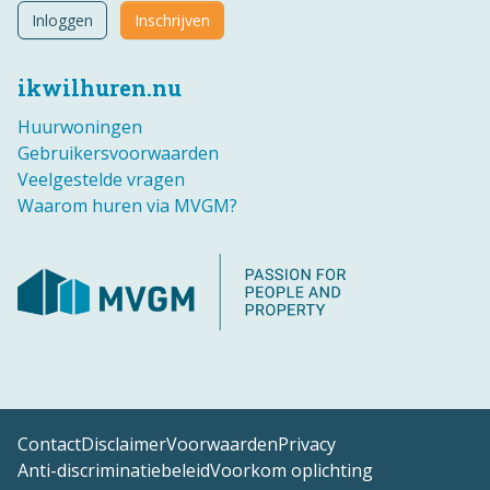
Inloggen
Inschrijven
ikwilhuren.nu
Huurwoningen
Gebruikersvoorwaarden
Veelgestelde vragen
Waarom huren via MVGM?
Contact
Disclaimer
Voorwaarden
Privacy
Anti-discriminatiebeleid
Voorkom oplichting