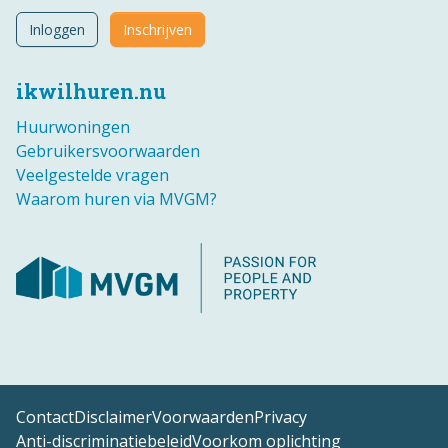
Inloggen
Inschrijven
ikwilhuren.nu
Huurwoningen
Gebruikersvoorwaarden
Veelgestelde vragen
Waarom huren via MVGM?
Contact
Disclaimer
Voorwaarden
Privacy
Anti-discriminatiebeleid
Voorkom oplichting