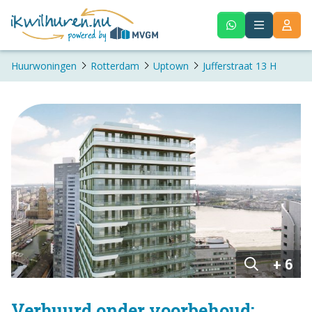
Huurwoningen
Rotterdam
Uptown
Jufferstraat 13 H
+ 6
Verhuurd onder voorbehoud: