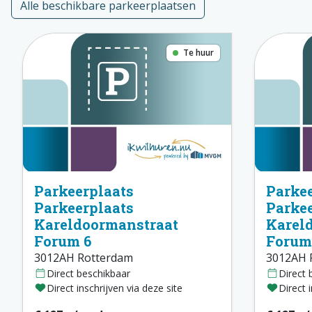
Alle beschikbare parkeerplaatsen
Te huur
Parkeerplaats
Parkee
Parkeerplaats
Parkee
Kareldoormanstraat
Karel
Forum 6
Forum
3012AH Rotterdam
3012AH 
Direct beschikbaar
Direct 
Direct inschrijven via deze site
Direct 