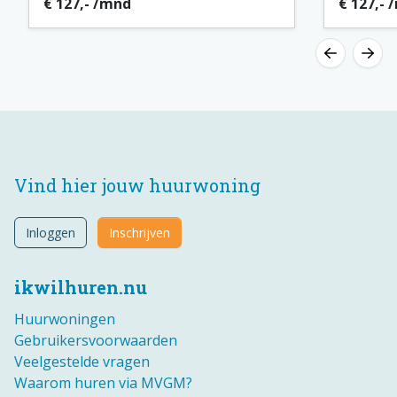
€ 127,- /mnd
€ 127,- 
Vind hier jouw huurwoning
Inloggen
Inschrijven
ikwilhuren.nu
Huurwoningen
Gebruikersvoorwaarden
Veelgestelde vragen
Waarom huren via MVGM?