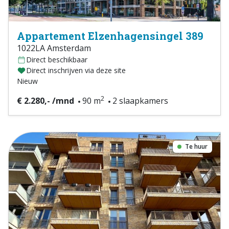
Appartement Elzenhagensingel 389
1022LA Amsterdam
Direct beschikbaar
Direct inschrijven via deze site
Nieuw
2
€ 2.280,- /mnd
90 m
2 slaapkamers
Te huur