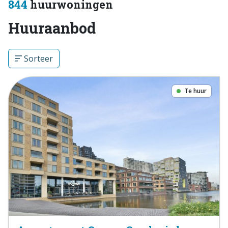
844
huurwoningen
Huuraanbod
Sorteer
Te huur