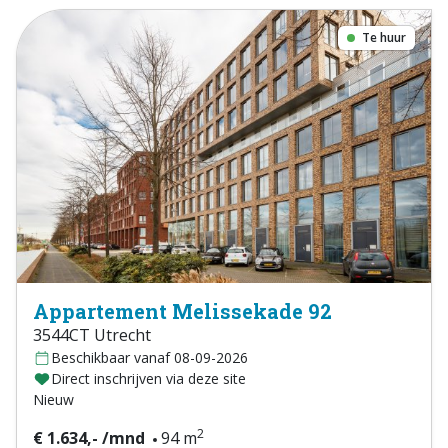
Te huur
Appartement Melissekade 92
3544CT Utrecht
Beschikbaar vanaf 08-09-2026
Direct inschrijven via deze site
Nieuw
2
€ 1.634,- /mnd
94 m