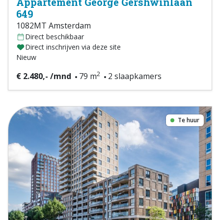
Appartement George Gershwinlaan
649
1082MT Amsterdam
Direct beschikbaar
Direct inschrijven via deze site
Nieuw
2
€ 2.480,- /mnd
79 m
2 slaapkamers
Te huur