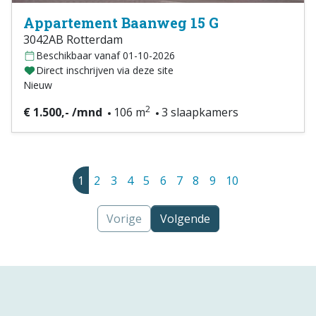
Appartement Baanweg 15 G
3042AB Rotterdam
Beschikbaar vanaf 01-10-2026
Direct inschrijven via deze site
Nieuw
2
€ 1.500,- /mnd
106 m
3 slaapkamers
1
2
3
4
5
6
7
8
9
10
Vorige
Volgende