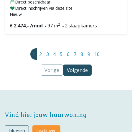
Direct beschikbaar
Direct inschrijven via deze site
Nieuw
2
€ 2.474,- /mnd
97 m
2 slaapkamers
1
2
3
4
5
6
7
8
9
10
Vorige
Volgende
Vind hier jouw huurwoning
Inloggen
Inschrijven