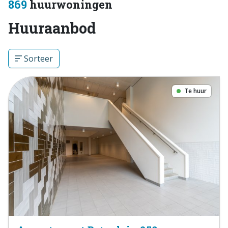
869
huurwoningen
Huuraanbod
Sorteer
Te huur