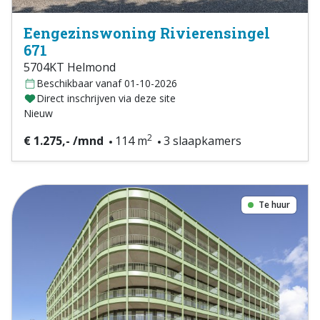
Eengezinswoning Rivierensingel
671
5704KT Helmond
Beschikbaar vanaf 01-10-2026
Direct inschrijven via deze site
Nieuw
2
€ 1.275,- /mnd
114 m
3 slaapkamers
Te huur