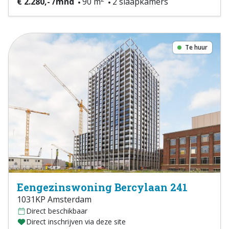
€ 2.280,- /mnd
90 m
2 slaapkamers
Te huur
Eengezinswoning Bercylaan 241
1031KP Amsterdam
Direct beschikbaar
Direct inschrijven via deze site