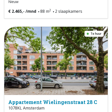
Nieuw
2
€ 2.465,- /mnd
88 m
2 slaapkamers
Te huur
Appartement Wielingenstraat 28 C
1078KL Amsterdam