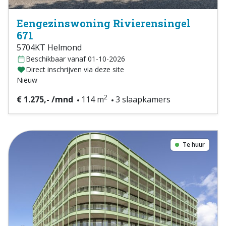
Eengezinswoning Rivierensingel
671
5704KT Helmond
Beschikbaar vanaf 01-10-2026
Direct inschrijven via deze site
Nieuw
2
€ 1.275,- /mnd
114 m
3 slaapkamers
Te huur