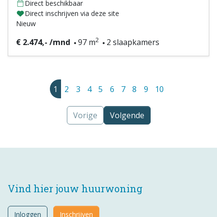
Direct beschikbaar
Direct inschrijven via deze site
Nieuw
2
€ 2.474,- /mnd
97 m
2 slaapkamers
1
2
3
4
5
6
7
8
9
10
Vorige
Volgende
Vind hier jouw huurwoning
Inloggen
Inschrijven