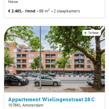
Nieuw
2
€ 2.465,- /mnd
88 m
2 slaapkamers
Te huur
Appartement Wielingenstraat 28 C
1078KL Amsterdam