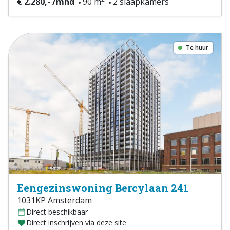
€ 2.280,- /mnd
90 m
2 slaapkamers
Te huur
Eengezinswoning Bercylaan 241
1031KP Amsterdam
Direct beschikbaar
Direct inschrijven via deze site