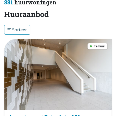
881
huurwoningen
Huuraanbod
Sorteer
Te huur