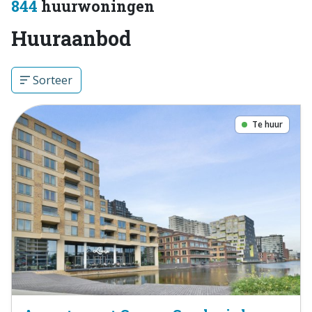
844
huurwoningen
Huuraanbod
Sorteer
Te huur