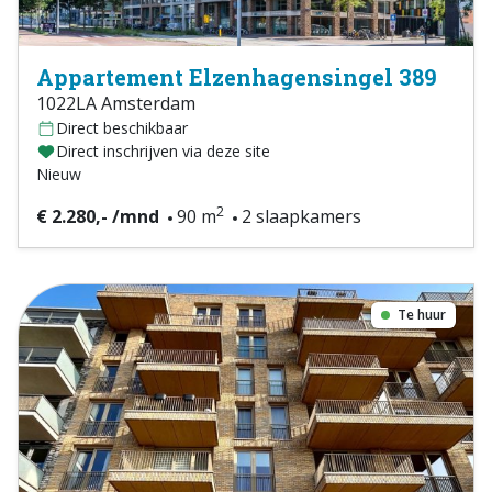
Appartement Elzenhagensingel 389
1022LA Amsterdam
Direct beschikbaar
Direct inschrijven via deze site
Nieuw
2
€ 2.280,- /mnd
90 m
2 slaapkamers
Te huur