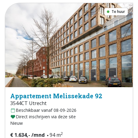
Te huur
Appartement Melissekade 92
3544CT Utrecht
Beschikbaar vanaf 08-09-2026
Direct inschrijven via deze site
Nieuw
2
€ 1.634,- /mnd
94 m