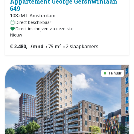
Appartement George Gershwinlaan
649
1082MT Amsterdam
Direct beschikbaar
Direct inschrijven via deze site
Nieuw
2
€ 2.480,- /mnd
79 m
2 slaapkamers
Te huur