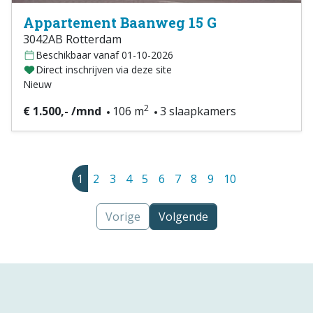
Appartement Baanweg 15 G
3042AB Rotterdam
Beschikbaar vanaf 01-10-2026
Direct inschrijven via deze site
Nieuw
2
€ 1.500,- /mnd
106 m
3 slaapkamers
1
2
3
4
5
6
7
8
9
10
Vorige
Volgende