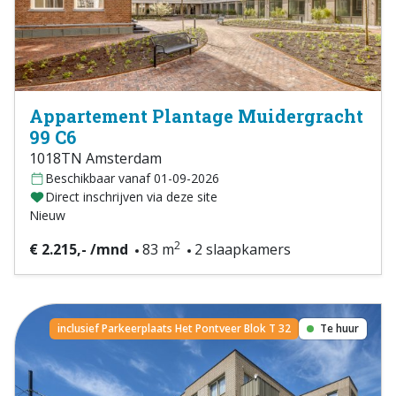
Appartement Plantage Muidergracht
99 C6
1018TN Amsterdam
Beschikbaar vanaf 01-09-2026
Direct inschrijven via deze site
Nieuw
2
€ 2.215,- /mnd
83 m
2 slaapkamers
inclusief Parkeerplaats Het Pontveer Blok T 32
Te huur