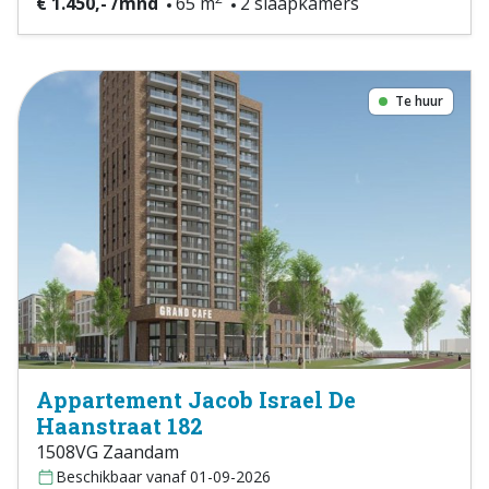
€ 1.450,- /mnd
65 m
2 slaapkamers
Te huur
Appartement Jacob Israel De
Haanstraat 182
1508VG Zaandam
Beschikbaar vanaf 01-09-2026