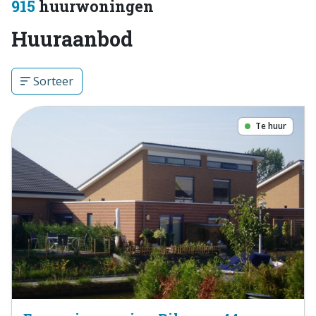
915
huurwoningen
Huuraanbod
Sorteer
Te huur