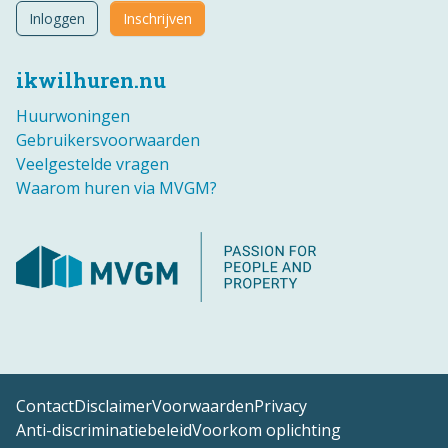
Inloggen
Inschrijven
ikwilhuren.nu
Huurwoningen
Gebruikersvoorwaarden
Veelgestelde vragen
Waarom huren via MVGM?
Contact
Disclaimer
Voorwaarden
Privacy
Anti-discriminatiebeleid
Voorkom oplichting