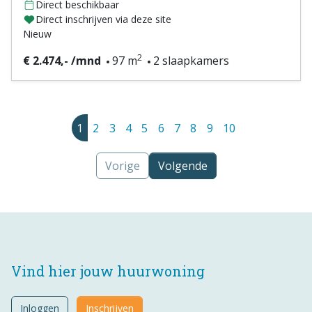
Direct beschikbaar
Direct inschrijven via deze site
Nieuw
2
€ 2.474,- /mnd
97 m
2 slaapkamers
1
2
3
4
5
6
7
8
9
10
Vorige
Volgende
Vind hier jouw huurwoning
Inloggen
Inschrijven