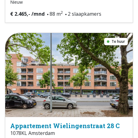
Nieuw
2
€ 2.465,- /mnd
88 m
2 slaapkamers
Te huur
Appartement Wielingenstraat 28 C
1078KL Amsterdam