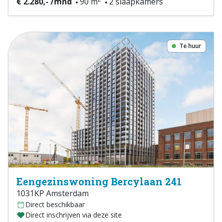
€ 2.280,- /mnd
90 m
2 slaapkamers
Te huur
Eengezinswoning Bercylaan 241
1031KP Amsterdam
Direct beschikbaar
Direct inschrijven via deze site