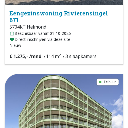
Eengezinswoning Rivierensingel
671
5704KT Helmond
Beschikbaar vanaf 01-10-2026
Direct inschrijven via deze site
Nieuw
2
€ 1.275,- /mnd
114 m
3 slaapkamers
Te huur