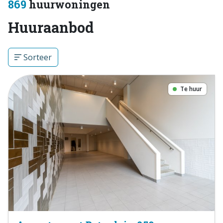
869
huurwoningen
Huuraanbod
Sorteer
Te huur