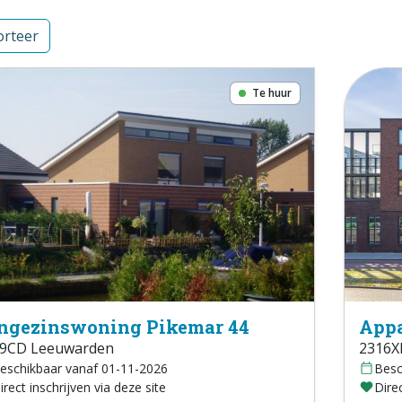
rteer
Te huur
ngezinswoning Pikemar 44
Appa
9CD Leeuwarden
2316X
eschikbaar vanaf 01-11-2026
Besc
irect inschrijven via deze site
Direc