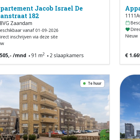
partement Jacob Israel De
Appa
anstraat 182
1111A
08VG Zaandam
Besc
Direc
eschikbaar vanaf 01-09-2026
Nieuw
irect inschrijven via deze site
uw
2
.505,- /mnd
91 m
2 slaapkamers
€ 1.66
Te huur