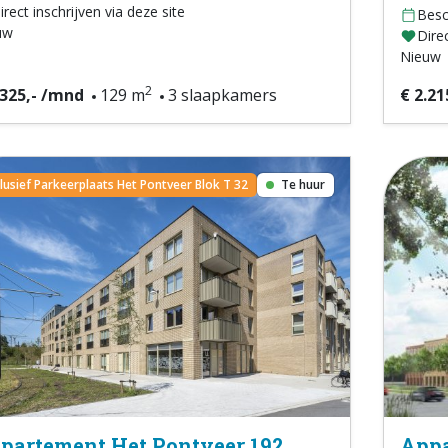
irect inschrijven via deze site
Besc
uw
Direc
Nieuw
2
.325,- /mnd
129 m
3 slaapkamers
€ 2.21
clusief Parkeerplaats Het Pontveer Blok T 32
Te huur
partement Het Pontveer 192
Appa