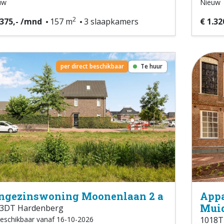
uw
Nieuw
2
.375,- /mnd
157 m
3 slaapkamers
€ 1.32
per direct beschikbaar
Te huur
ngezinswoning Moonenlaan 2 a
Appa
Muid
3DT Hardenberg
eschikbaar vanaf 16-10-2026
1018T