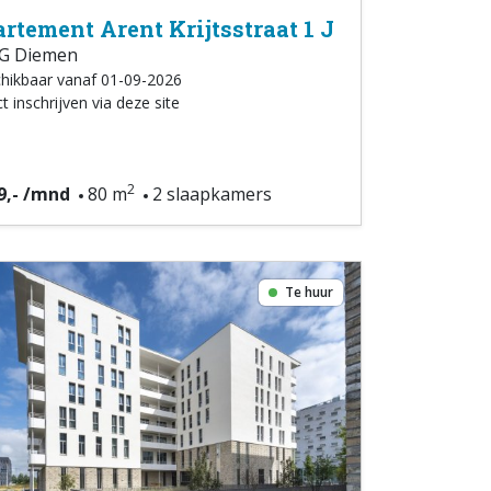
rtement Arent Krijtsstraat 1 J
G Diemen
hikbaar vanaf 01-09-2026
t inschrijven via deze site
2
9,- /mnd
80 m
2 slaapkamers
Te huur