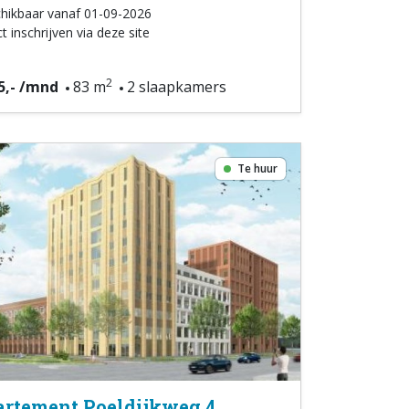
hikbaar vanaf 01-09-2026
t inschrijven via deze site
2
5,- /mnd
83 m
2 slaapkamers
Te huur
rtement Poeldijkweg 4