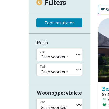
Filters
0
So
Toon resultaten
Prijs
Van
Tot
Ee
Woonoppervlakte
893
B
Van
D