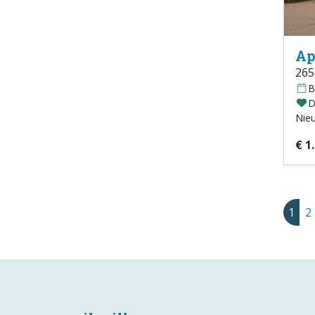
Ap
265
B
D
Nie
€ 1
1
2