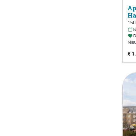
Ap
Ha
15
B
D
Nie
€ 1