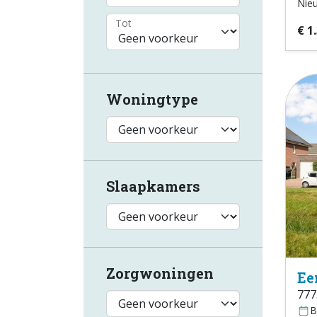
Nie
Tot
€ 1
Woningtype
Slaapkamers
Zorgwoningen
Ee
777
B