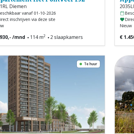
1RL Diemen
2035L
eschikbaar vanaf 01-10-2026
Besc
irect inschrijven via deze site
Direc
uw
Nieuw
2
.930,- /mnd
114 m
2 slaapkamers
€ 1.45
Te huur