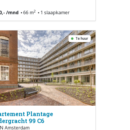
2
0,- /mnd
66 m
1 slaapkamer
Te huur
rtement Plantage
ergracht 99 C6
N Amsterdam