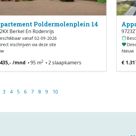
partement Poldermolenplein 14
Appa
2KX Berkel En Rodenrijs
9723Z
eschikbaar vanaf 02-09-2026
Besc
irect inschrijven via deze site
Direc
uw
Nieuw
2
.435,- /mnd
95 m
2 slaapkamers
€ 1.31
3
4
5
6
7
8
9
10