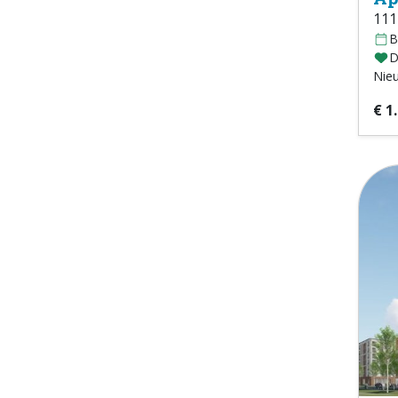
111
B
D
Nie
€ 1