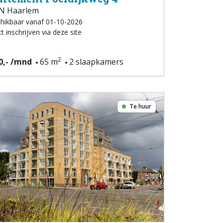
N Haarlem
hikbaar vanaf 01-10-2026
t inschrijven via deze site
2
0,- /mnd
65 m
2 slaapkamers
Te huur