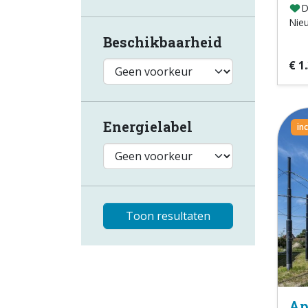
D
Nie
Beschikbaarheid
€ 1
Energielabel
in
Toon resultaten
Ap