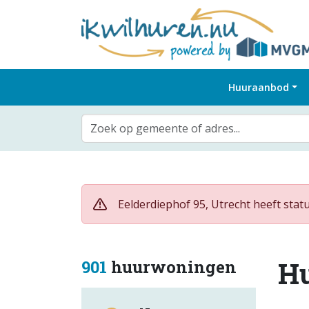
Huuraanbod
Zoek op gemeente of adres...
Eelderdiephof 95, Utrecht heeft stat
H
901
huurwoningen