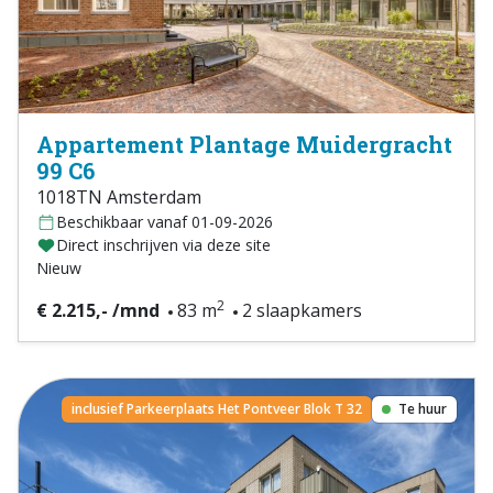
Appartement Plantage Muidergracht
99 C6
1018TN Amsterdam
Beschikbaar vanaf 01-09-2026
Direct inschrijven via deze site
Nieuw
2
€ 2.215,- /mnd
83 m
2 slaapkamers
inclusief Parkeerplaats Het Pontveer Blok T 32
Te huur