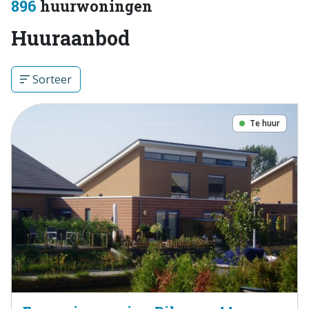
896
huurwoningen
Huuraanbod
Sorteer
Te huur