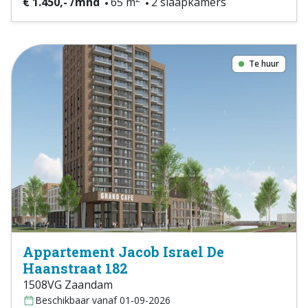
€ 1.450,- /mnd
65 m
2 slaapkamers
Te huur
Appartement Jacob Israel De
Haanstraat 182
1508VG Zaandam
Beschikbaar vanaf 01-09-2026