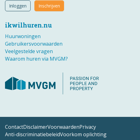
Inloggen
Inschrijven
ikwilhuren.nu
Huurwoningen
Gebruikersvoorwaarden
Veelgestelde vragen
Waarom huren via MVGM?
Contact
Disclaimer
Voorwaarden
Privacy
Anti-discriminatiebeleid
Voorkom oplichting