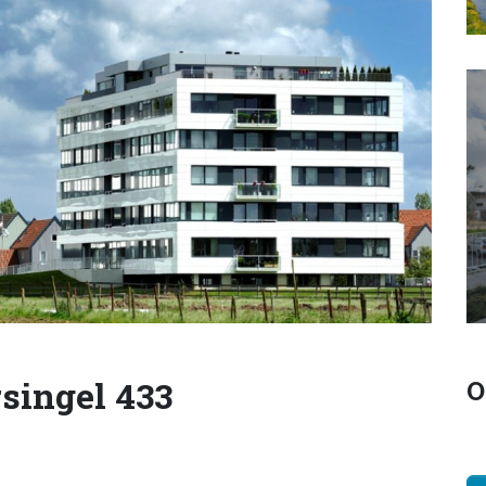
singel 433
O