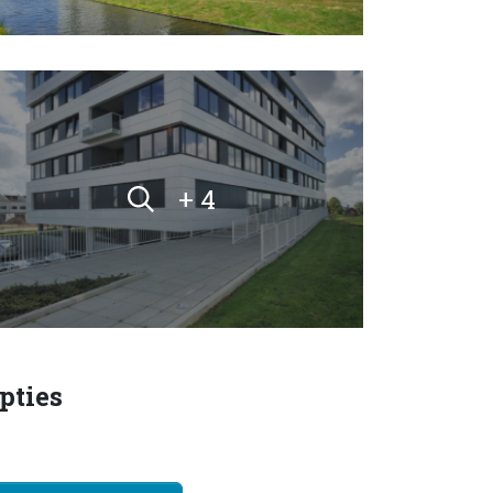
+ 4
pties