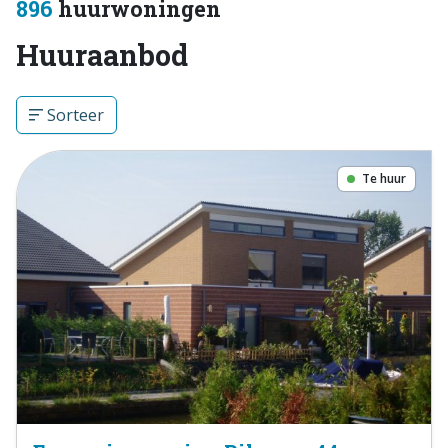
896
huurwoningen
Huuraanbod
Sorteer
Te huur