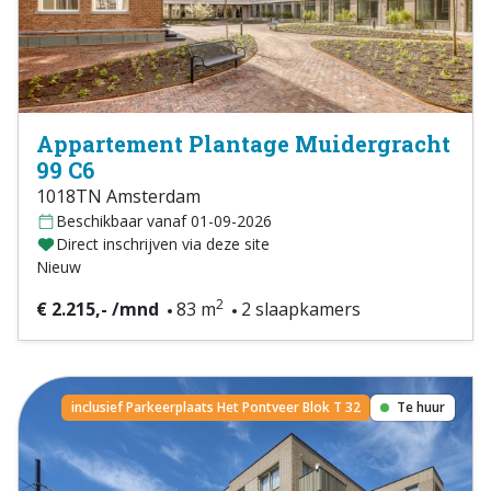
Appartement Plantage Muidergracht
99 C6
1018TN Amsterdam
Beschikbaar vanaf 01-09-2026
Direct inschrijven via deze site
Nieuw
2
€ 2.215,- /mnd
83 m
2 slaapkamers
inclusief Parkeerplaats Het Pontveer Blok T 32
Te huur