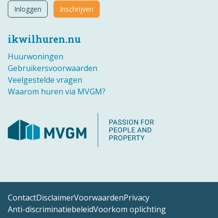
Inloggen
Inschrijven
ikwilhuren.nu
Huurwoningen
Gebruikersvoorwaarden
Veelgestelde vragen
Waarom huren via MVGM?
Contact
Disclaimer
Voorwaarden
Privacy
Anti-discriminatiebeleid
Voorkom oplichting