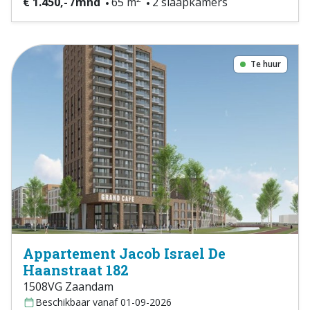
€ 1.450,- /mnd
65 m
2 slaapkamers
Te huur
Appartement Jacob Israel De
Haanstraat 182
1508VG Zaandam
Beschikbaar vanaf 01-09-2026