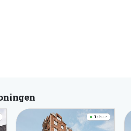
oningen
Te huur