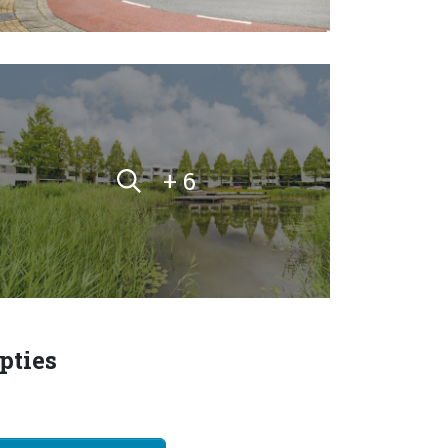
+ 6
pties