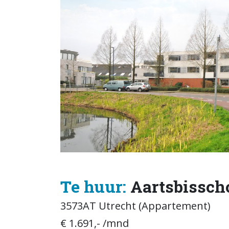
Te huur:
Aartsbissch
3573AT Utrecht (Appartement)
€ 1.691,- /mnd