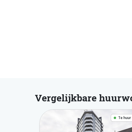
Vergelijkbare huurw
Te huur