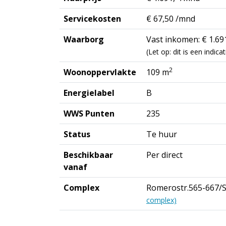
Servicekosten
€ 67,50 /mnd
Waarborg
Vast inkomen: € 1.691
(Let op: dit is een indi
2
Woonoppervlakte
109 m
Energielabel
B
WWS Punten
235
Status
Te huur
Beschikbaar
Per direct
vanaf
Complex
Romerostr.565-667/S
complex)