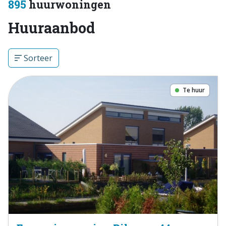
895
huurwoningen
Huuraanbod
Sorteer
Te huur