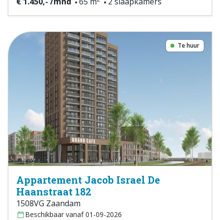
€ 1.450,- /mnd
65 m
2 slaapkamers
Te huur
Appartement Jacob Israel De
Haanstraat 182
1508VG Zaandam
Beschikbaar vanaf 01-09-2026