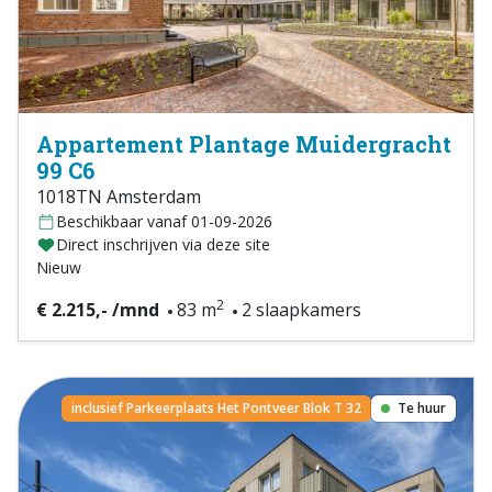
Appartement Plantage Muidergracht
99 C6
1018TN Amsterdam
Beschikbaar vanaf 01-09-2026
Direct inschrijven via deze site
Nieuw
2
€ 2.215,- /mnd
83 m
2 slaapkamers
inclusief Parkeerplaats Het Pontveer Blok T 32
Te huur