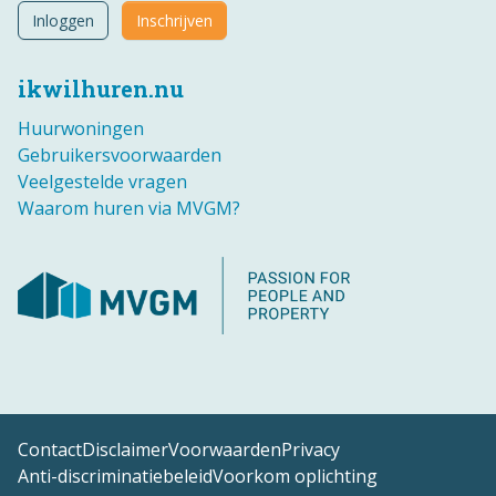
Inloggen
Inschrijven
ikwilhuren.nu
Huurwoningen
Gebruikersvoorwaarden
Veelgestelde vragen
Waarom huren via MVGM?
Contact
Disclaimer
Voorwaarden
Privacy
Anti-discriminatiebeleid
Voorkom oplichting