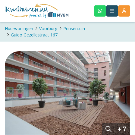
Huurwoningen
Voorburg
Prinsentuin
Guido Gezellestraat 167
+ 7