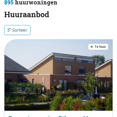
895
huurwoningen
Huuraanbod
Sorteer
Te huur