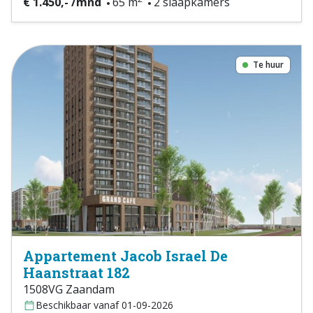
€ 1.450,- /mnd
65 m
2 slaapkamers
Te huur
Appartement Jacob Israel De
Haanstraat 182
1508VG Zaandam
Beschikbaar vanaf 01-09-2026