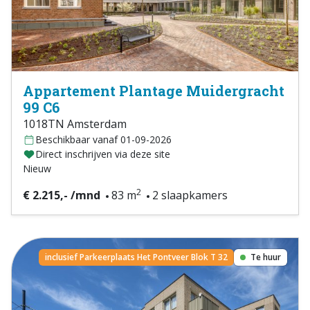
Appartement Plantage Muidergracht
99 C6
1018TN Amsterdam
Beschikbaar vanaf 01-09-2026
Direct inschrijven via deze site
Nieuw
2
€ 2.215,- /mnd
83 m
2 slaapkamers
inclusief Parkeerplaats Het Pontveer Blok T 32
Te huur