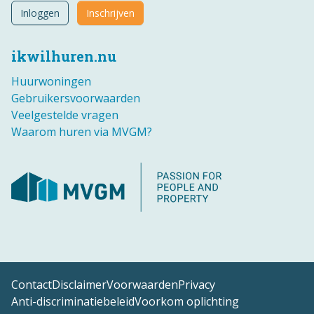
Inloggen
Inschrijven
ikwilhuren.nu
Huurwoningen
Gebruikersvoorwaarden
Veelgestelde vragen
Waarom huren via MVGM?
Contact
Disclaimer
Voorwaarden
Privacy
Anti-discriminatiebeleid
Voorkom oplichting