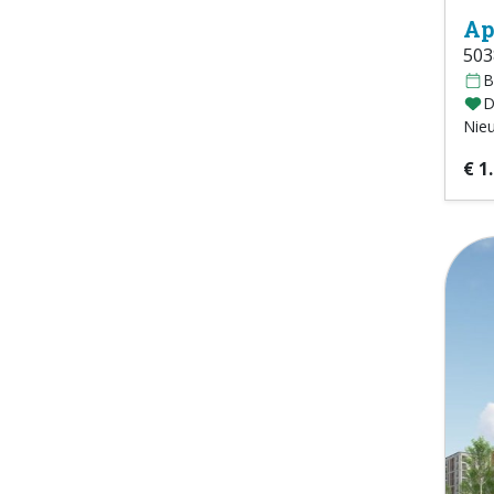
Ap
503
B
D
Nie
€ 1