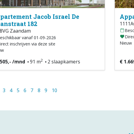
partement Jacob Israel De
Appa
anstraat 182
1111A
08VG Zaandam
Besc
Direc
eschikbaar vanaf 01-09-2026
Nieuw
irect inschrijven via deze site
uw
2
.505,- /mnd
91 m
2 slaapkamers
€ 1.66
3
4
5
6
7
8
9
10