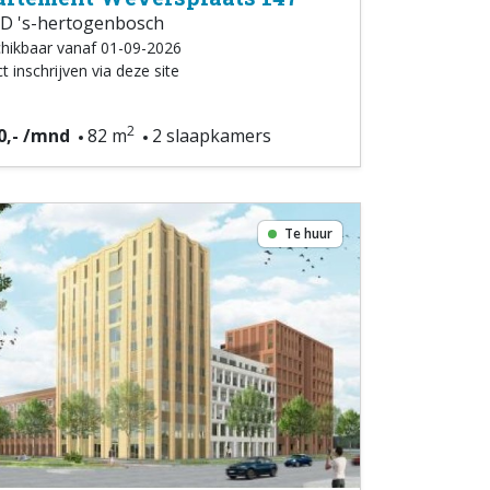
D 's-hertogenbosch
hikbaar vanaf 01-09-2026
t inschrijven via deze site
2
0,- /mnd
82 m
2 slaapkamers
Te huur