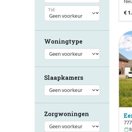
Nie
Tot
€ 1
Woningtype
Slaapkamers
Zorgwoningen
Ee
777
B