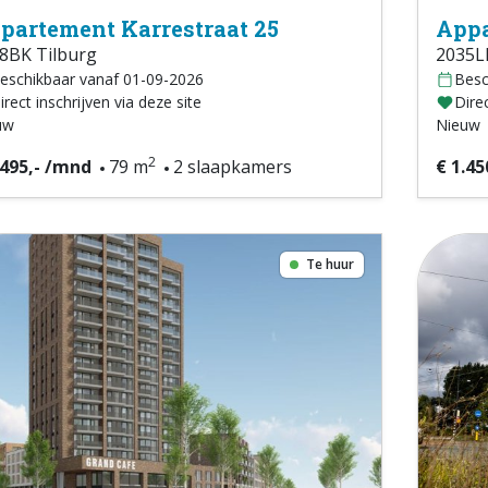
partement Karrestraat 25
Appa
8BK Tilburg
2035L
eschikbaar vanaf 01-09-2026
Besc
irect inschrijven via deze site
Direc
uw
Nieuw
2
.495,- /mnd
79 m
2 slaapkamers
€ 1.45
Te huur