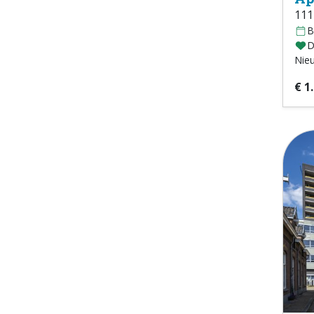
111
B
D
Nie
€ 1