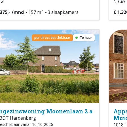
uw
Nieuw
2
.375,- /mnd
157 m
3 slaapkamers
€ 1.32
per direct beschikbaar
Te huur
ngezinswoning Moonenlaan 2 a
Appa
Muid
3DT Hardenberg
eschikbaar vanaf 16-10-2026
1018T