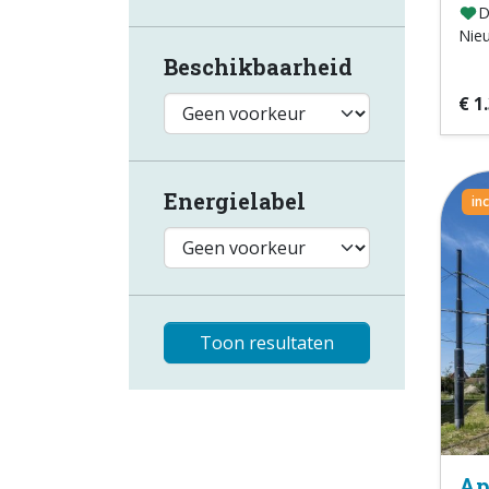
D
Nie
Beschikbaarheid
€ 1
Energielabel
in
Toon resultaten
Ap