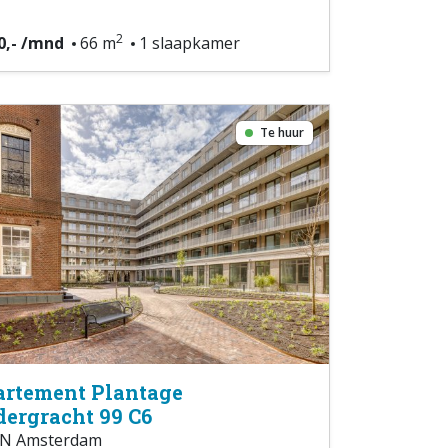
2
0,- /mnd
66 m
1 slaapkamer
Te huur
rtement Plantage
ergracht 99 C6
N Amsterdam