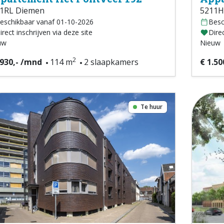
1RL Diemen
5211H
eschikbaar vanaf 01-10-2026
Besc
irect inschrijven via deze site
Direc
uw
Nieuw
2
.930,- /mnd
114 m
2 slaapkamers
€ 1.50
Te huur