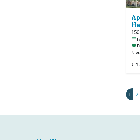
Ap
Ha
15
B
D
Nie
€ 1
1
2