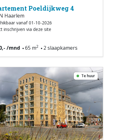
rtement Poeldijkweg 4
N Haarlem
hikbaar vanaf 01-10-2026
t inschrijven via deze site
2
0,- /mnd
65 m
2 slaapkamers
Te huur