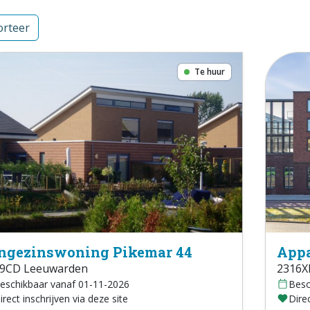
rteer
Te huur
ngezinswoning Pikemar 44
Appa
9CD Leeuwarden
2316X
eschikbaar vanaf 01-11-2026
Besc
irect inschrijven via deze site
Direc