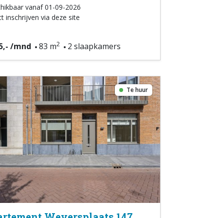
hikbaar vanaf 01-09-2026
t inschrijven via deze site
2
5,- /mnd
83 m
2 slaapkamers
Te huur
rtement Weversplaats 147