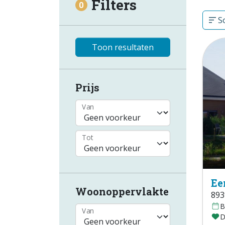
Filters
0
So
Toon resultaten
Prijs
Van
Tot
Ee
Woonoppervlakte
893
B
Van
D