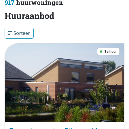
917
huurwoningen
Huuraanbod
Sorteer
Te huur