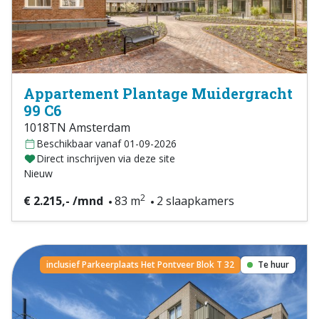
Appartement Plantage Muidergracht
99 C6
1018TN Amsterdam
Beschikbaar vanaf 01-09-2026
Direct inschrijven via deze site
Nieuw
2
€ 2.215,- /mnd
83 m
2 slaapkamers
inclusief Parkeerplaats Het Pontveer Blok T 32
Te huur