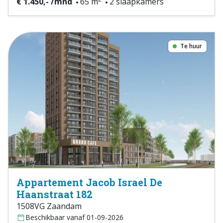
€ 1.450,- /mnd
65 m
2 slaapkamers
Te huur
Appartement Jacob Israel De
Haanstraat 182
1508VG Zaandam
Beschikbaar vanaf 01-09-2026