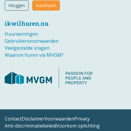
Inloggen
Inschrijven
ikwilhuren.nu
Huurwoningen
Gebruikersvoorwaarden
Veelgestelde vragen
Waarom huren via MVGM?
Contact
Disclaimer
Voorwaarden
Privacy
Anti-discriminatiebeleid
Voorkom oplichting