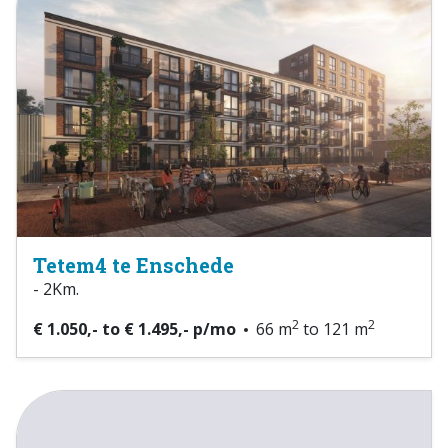
Tetem4 te Enschede
- 2Km.
2
2
€ 1.050,- to € 1.495,- p/mo
66 m
to 121 m