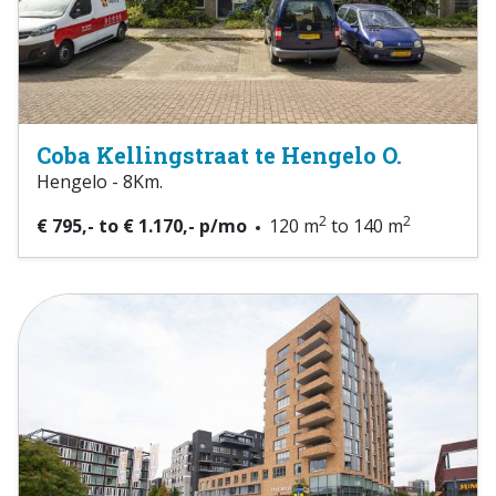
Coba Kellingstraat te Hengelo O.
Hengelo - 8Km.
2
2
€ 795,- to € 1.170,- p/mo
120 m
to 140 m