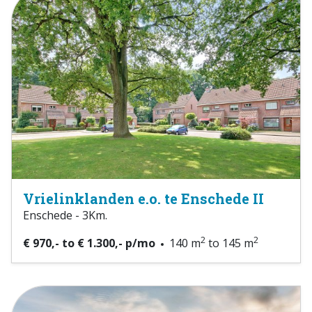
Vrielinklanden e.o. te Enschede II
Enschede - 3Km.
2
2
€ 970,- to € 1.300,- p/mo
140 m
to 145 m