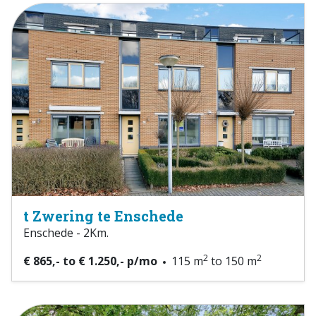
t Zwering te Enschede
Enschede - 2Km.
2
2
€ 865,- to € 1.250,- p/mo
115 m
to 150 m