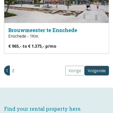
Brouwmeester te Enschede
Enschede - 1Km.
€ 965,- to € 1.375,- p/mo
1
2
Vorige
Volgende
Find your rental property here.