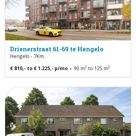
Drienerstraat 61-69 te Hengelo
Hengelo - 7Km.
2
2
€ 810,- to € 1.225,- p/mo
90 m
to 125 m