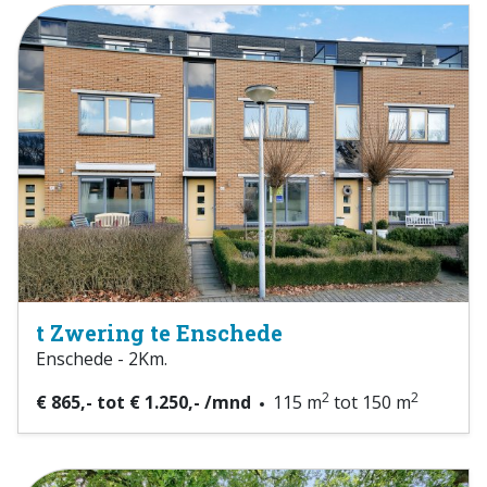
t Zwering te Enschede
Enschede - 2Km.
2
2
€ 865,- tot € 1.250,- /mnd
115 m
tot 150 m