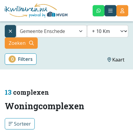
Gemeente Enschede
Zoeken
0
Filters
Kaart
13
complexen
Woningcomplexen
Sorteer