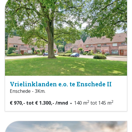
Vrielinklanden e.o. te Enschede II
Enschede - 3Km.
2
2
€ 970,- tot € 1.300,- /mnd
140 m
tot 145 m