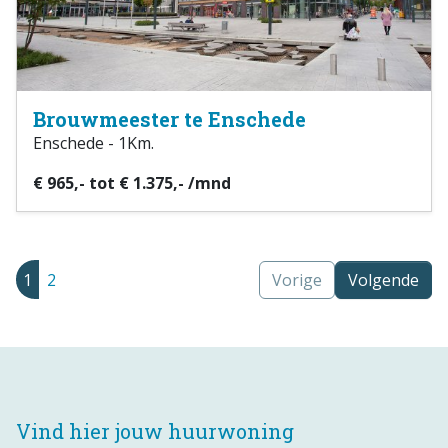
Brouwmeester te Enschede
Enschede - 1Km.
€ 965,- tot € 1.375,- /mnd
1
2
Vorige
Volgende
Vind hier jouw huurwoning