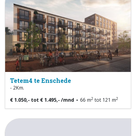
Tetem4 te Enschede
- 2Km.
2
2
€ 1.050,- tot € 1.495,- /mnd
66 m
tot 121 m