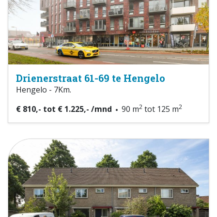
Drienerstraat 61-69 te Hengelo
Hengelo - 7Km.
2
2
€ 810,- tot € 1.225,- /mnd
90 m
tot 125 m