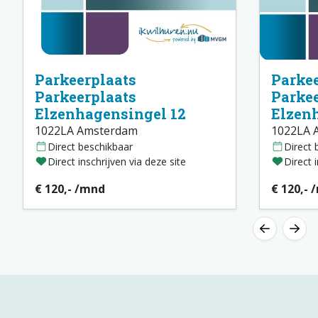
Parkeerplaats
Parkee
Parkeerplaats
Parkee
Elzenhagensingel 12
Elzen
1022LA Amsterdam
1022LA 
Direct beschikbaar
Direct 
Direct inschrijven via deze site
Direct 
€ 120,- /mnd
€ 120,- 