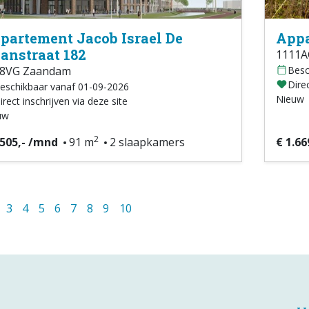
partement Jacob Israel De
Appa
anstraat 182
1111A
08VG Zaandam
Besc
Direc
eschikbaar vanaf 01-09-2026
Nieuw
irect inschrijven via deze site
uw
2
.505,- /mnd
91 m
2 slaapkamers
€ 1.66
3
4
5
6
7
8
9
10