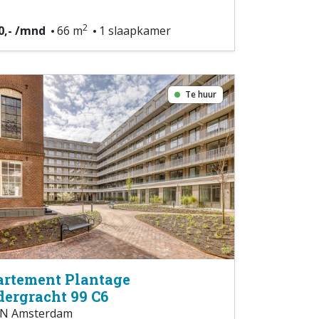
2
0,- /mnd
66 m
1 slaapkamer
Te huur
rtement Plantage
ergracht 99 C6
N Amsterdam