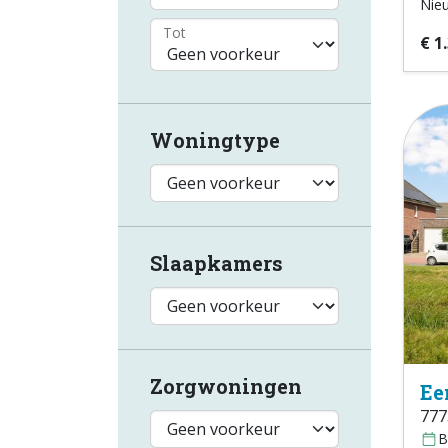
Nie
Tot
€ 1
Woningtype
Slaapkamers
Zorgwoningen
Ee
777
B