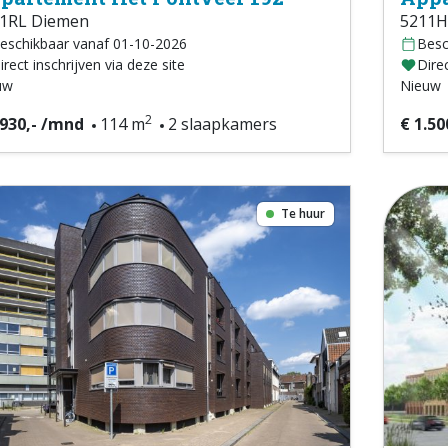
1RL Diemen
5211H
eschikbaar vanaf 01-10-2026
Besc
irect inschrijven via deze site
Direc
uw
Nieuw
2
.930,- /mnd
114 m
2 slaapkamers
€ 1.50
Te huur