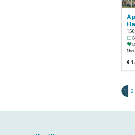
Ap
Ha
15
B
D
Nie
€ 1
1
2