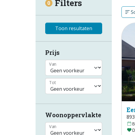
Filters
0
So
Toon resultaten
Prijs
Van
Tot
Ee
Woonoppervlakte
893
B
Van
D