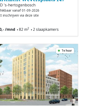
D 's-hertogenbosch
hikbaar vanaf 01-09-2026
t inschrijven via deze site
2
0,- /mnd
82 m
2 slaapkamers
Te huur