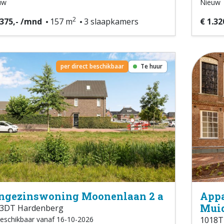
uw
Nieuw
2
.375,- /mnd
157 m
3 slaapkamers
€ 1.32
per direct beschikbaar
Te huur
ngezinswoning Moonenlaan 2 a
Appa
Muid
3DT Hardenberg
eschikbaar vanaf 16-10-2026
1018T