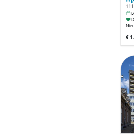
111
B
D
Nie
€ 1