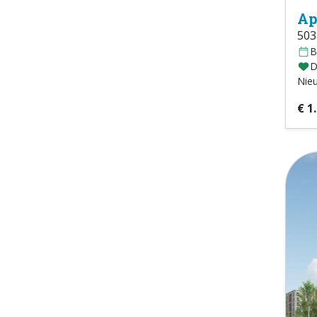
Ap
503
B
D
Nie
€ 1