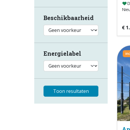
D
Nie
Beschikbaarheid
€ 1
Energielabel
in
Toon resultaten
Ap