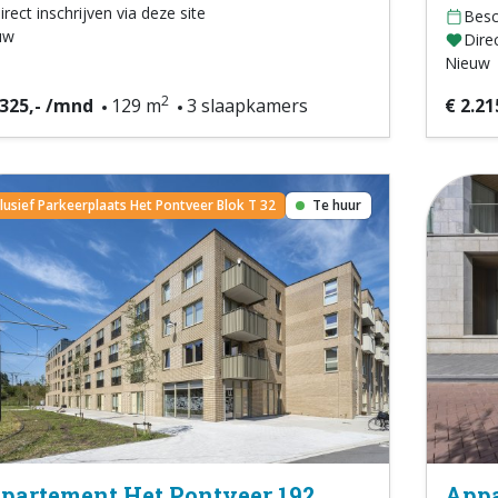
irect inschrijven via deze site
Besc
uw
Direc
Nieuw
2
.325,- /mnd
129 m
3 slaapkamers
€ 2.21
clusief Parkeerplaats Het Pontveer Blok T 32
Te huur
partement Het Pontveer 192
Appa