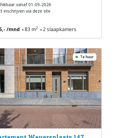
hikbaar vanaf 01-09-2026
t inschrijven via deze site
2
5,- /mnd
83 m
2 slaapkamers
Te huur
rtement Weversplaats 147