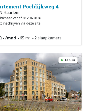
rtement Poeldijkweg 4
N Haarlem
hikbaar vanaf 01-10-2026
t inschrijven via deze site
2
0,- /mnd
65 m
2 slaapkamers
Te huur