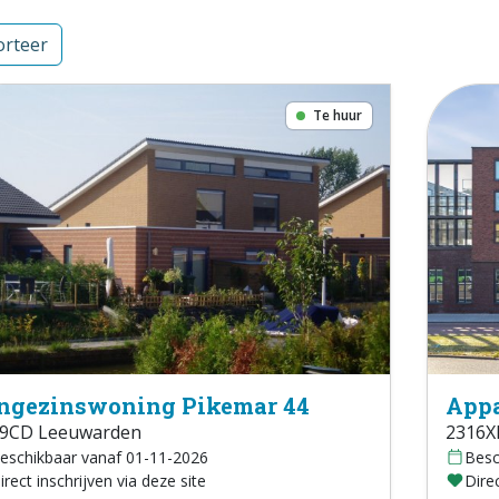
rteer
Te huur
ngezinswoning Pikemar 44
Appa
9CD Leeuwarden
2316X
eschikbaar vanaf 01-11-2026
Besc
irect inschrijven via deze site
Direc