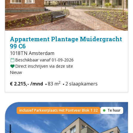
Appartement Plantage Muidergracht
99 C6
1018TN Amsterdam
Beschikbaar vanaf 01-09-2026
Direct inschrijven via deze site
Nieuw
2
€ 2.215,- /mnd
83 m
2 slaapkamers
inclusief Parkeerplaats Het Pontveer Blok T 32
Te huur