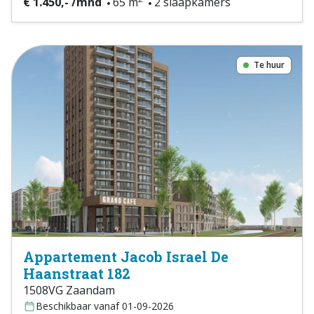
€ 1.450,- /mnd
65 m
2 slaapkamers
Te huur
Appartement Jacob Israel De
Haanstraat 182
1508VG Zaandam
Beschikbaar vanaf 01-09-2026