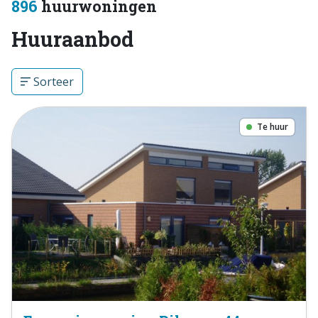
896
huurwoningen
Huuraanbod
Sorteer
Te huur