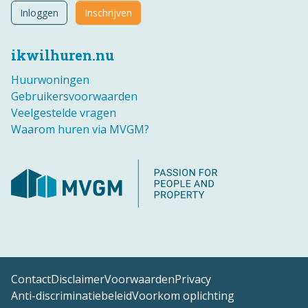
Inloggen
Inschrijven
ikwilhuren.nu
Huurwoningen
Gebruikersvoorwaarden
Veelgestelde vragen
Waarom huren via MVGM?
Contact
Disclaimer
Voorwaarden
Privacy
Anti-discriminatiebeleid
Voorkom oplichting