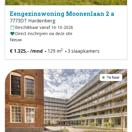
Eengezinswoning Moonenlaan 2 a
7773DT Hardenberg
Beschikbaar vanaf 16-10-2026
Direct inschrijven via deze site
Nieuw
2
€ 1.325,- /mnd
129 m
3 slaapkamers
Te huur