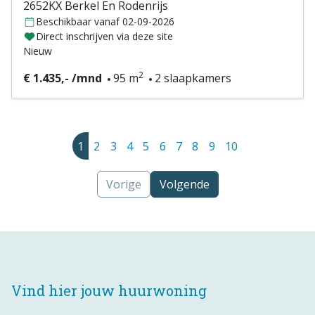
2652KX Berkel En Rodenrijs
Beschikbaar vanaf 02-09-2026
Direct inschrijven via deze site
Nieuw
2
€ 1.435,- /mnd
95 m
2 slaapkamers
1
2
3
4
5
6
7
8
9
10
Vorige
Volgende
Vind hier jouw huurwoning