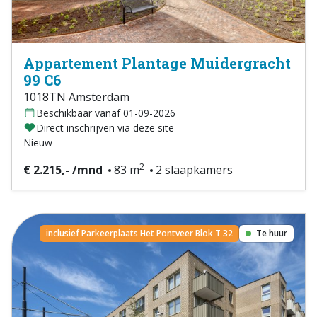
Appartement Plantage Muidergracht
99 C6
1018TN Amsterdam
Beschikbaar vanaf 01-09-2026
Direct inschrijven via deze site
Nieuw
2
€ 2.215,- /mnd
83 m
2 slaapkamers
inclusief Parkeerplaats Het Pontveer Blok T 32
Te huur