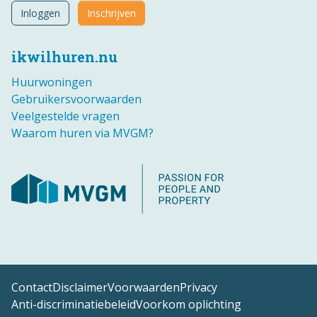
Inloggen
Inschrijven
ikwilhuren.nu
Huurwoningen
Gebruikersvoorwaarden
Veelgestelde vragen
Waarom huren via MVGM?
Contact
Disclaimer
Voorwaarden
Privacy
Anti-discriminatiebeleid
Voorkom oplichting