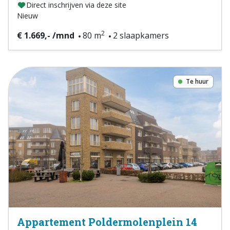
Direct inschrijven via deze site
Nieuw
2
€ 1.669,- /mnd
80 m
2 slaapkamers
Te huur
Appartement Poldermolenplein 14