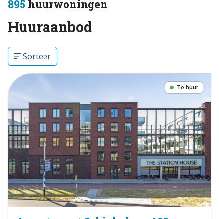
895
huurwoningen
Huuraanbod
Sorteer
Te huur