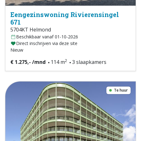
Eengezinswoning Rivierensingel
671
5704KT Helmond
Beschikbaar vanaf 01-10-2026
Direct inschrijven via deze site
Nieuw
2
€ 1.275,- /mnd
114 m
3 slaapkamers
Te huur