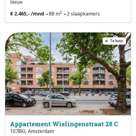
Nieuw
2
€ 2.465,- /mnd
88 m
2 slaapkamers
Te huur
Appartement Wielingenstraat 28 C
1078KL Amsterdam