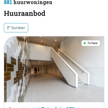
881
huurwoningen
Huuraanbod
Sorteer
Te huur