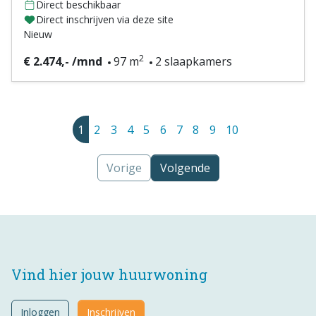
Direct beschikbaar
Direct inschrijven via deze site
Nieuw
2
€ 2.474,- /mnd
97 m
2 slaapkamers
1
2
3
4
5
6
7
8
9
10
Vorige
Volgende
Vind hier jouw huurwoning
Inloggen
Inschrijven