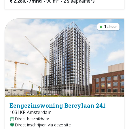
€ 2.280,- /mnd
90 m
2 slaapkamers
Te huur
Eengezinswoning Bercylaan 241
1031KP Amsterdam
Direct beschikbaar
Direct inschrijven via deze site