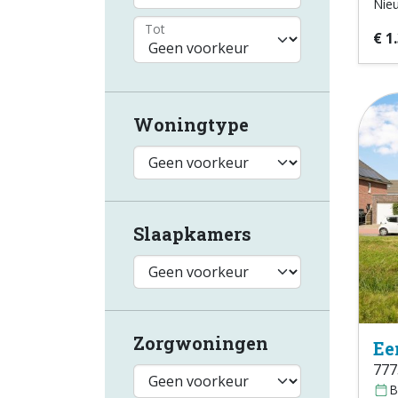
Nie
Tot
€ 1
Woningtype
Slaapkamers
Zorgwoningen
Ee
777
B