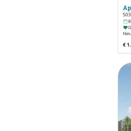
Ap
503
B
D
Nie
€ 1