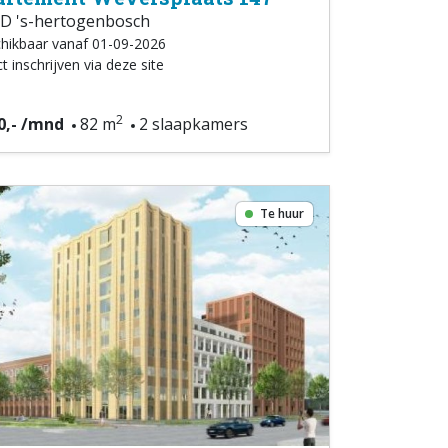
D 's-hertogenbosch
hikbaar vanaf 01-09-2026
t inschrijven via deze site
2
0,- /mnd
82 m
2 slaapkamers
Te huur