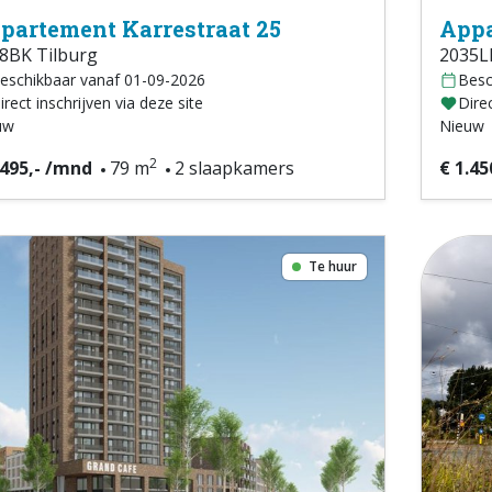
partement Karrestraat 25
Appa
8BK Tilburg
2035L
eschikbaar vanaf 01-09-2026
Besc
irect inschrijven via deze site
Direc
uw
Nieuw
2
.495,- /mnd
79 m
2 slaapkamers
€ 1.45
Te huur