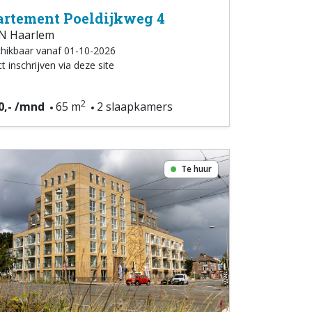
rtement Poeldijkweg 4
N Haarlem
hikbaar vanaf 01-10-2026
t inschrijven via deze site
2
0,- /mnd
65 m
2 slaapkamers
Te huur