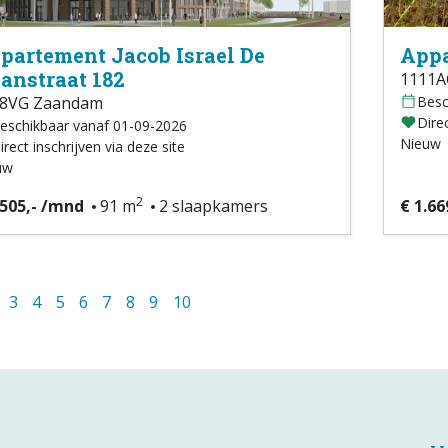
partement Jacob Israel De
Appa
anstraat 182
1111A
08VG Zaandam
Besc
Direc
eschikbaar vanaf 01-09-2026
Nieuw
irect inschrijven via deze site
uw
2
.505,- /mnd
91 m
2 slaapkamers
€ 1.66
3
4
5
6
7
8
9
10