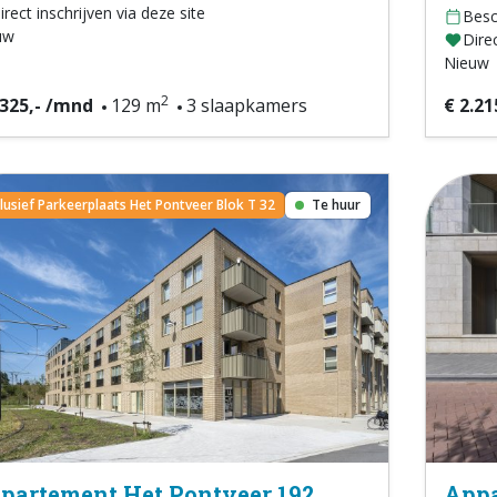
irect inschrijven via deze site
Besc
uw
Direc
Nieuw
2
.325,- /mnd
129 m
3 slaapkamers
€ 2.21
clusief Parkeerplaats Het Pontveer Blok T 32
Te huur
partement Het Pontveer 192
Appa