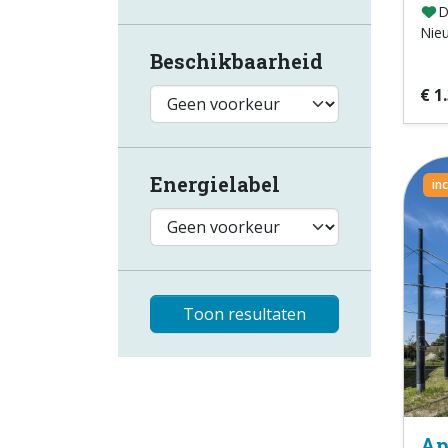
D
Nie
Beschikbaarheid
€ 1
Energielabel
in
Toon resultaten
Ap