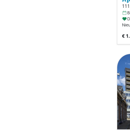
111
B
D
Nie
€ 1