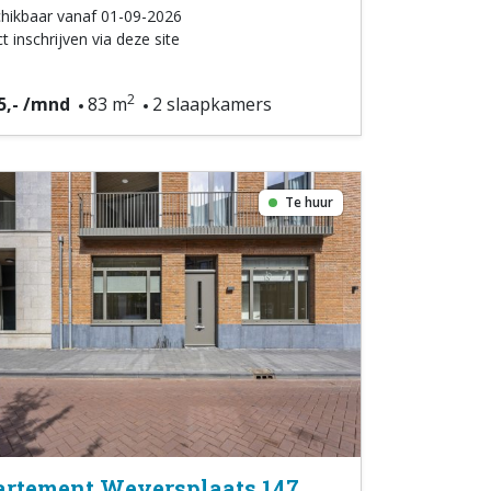
hikbaar vanaf 01-09-2026
t inschrijven via deze site
2
5,- /mnd
83 m
2 slaapkamers
Te huur
rtement Weversplaats 147