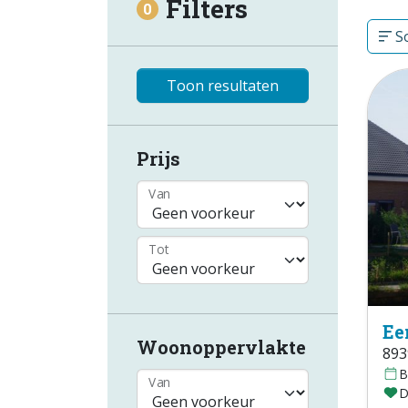
Filters
0
So
Toon resultaten
Prijs
Van
Tot
Ee
Woonoppervlakte
893
B
Van
D