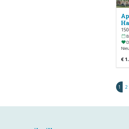
Ap
Ha
15
B
D
Nie
€ 1
1
2